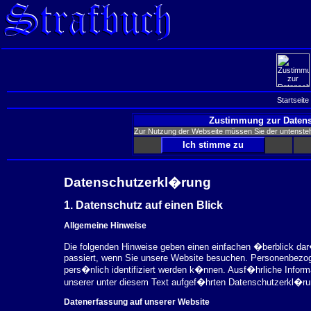
Startseite
Zustimmung zur Datens
Zur Nutzung der Webseite müssen Sie der untenst
Datenschutzerkl�rung
1. Datenschutz auf einen Blick
Allgemeine Hinweise
Die folgenden Hinweise geben einen einfachen �berblick da
passiert, wenn Sie unsere Website besuchen. Personenbezog
pers�nlich identifiziert werden k�nnen. Ausf�hrliche Inf
unserer unter diesem Text aufgef�hrten Datenschutzerkl�ru
Datenerfassung auf unserer Website