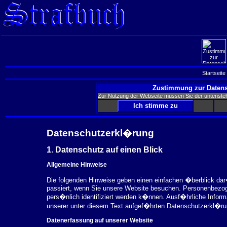
Startseite
Zustimmung zur Datens
Zur Nutzung der Webseite müssen Sie der untenst
Datenschutzerkl�rung
1. Datenschutz auf einen Blick
Allgemeine Hinweise
Die folgenden Hinweise geben einen einfachen �berblick da
passiert, wenn Sie unsere Website besuchen. Personenbezog
pers�nlich identifiziert werden k�nnen. Ausf�hrliche Inf
unserer unter diesem Text aufgef�hrten Datenschutzerkl�ru
Datenerfassung auf unserer Website