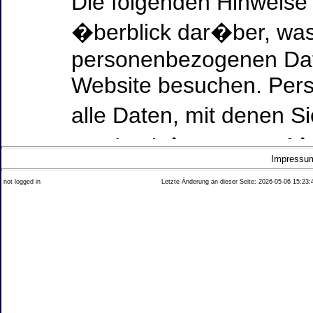
Die folgenden Hinweise
�berblick dar�ber, was
personenbezogenen Date
Website besuchen. Per
alle Daten, mit denen Si
werden k�nnen. Ausf�h
Impressu
Thema Datenschutz ent
not logged in
Letzte Änderung an dieser Seite: 2026-05-06 15:23:
diesem Text aufgef�hrt
Datenerfassung auf uns
Wer ist verantwortlich
dieser Website?