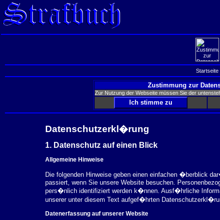
Startseite
Zustimmung zur Datens
Zur Nutzung der Webseite müssen Sie der untenst
Datenschutzerkl�rung
1. Datenschutz auf einen Blick
Allgemeine Hinweise
Die folgenden Hinweise geben einen einfachen �berblick da
passiert, wenn Sie unsere Website besuchen. Personenbezog
pers�nlich identifiziert werden k�nnen. Ausf�hrliche Inf
unserer unter diesem Text aufgef�hrten Datenschutzerkl�ru
Datenerfassung auf unserer Website