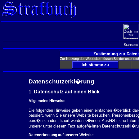
Startseite
Zustimmung zur Datens
Zur Nutzung der Webseite müssen Sie der untenst
Datenschutzerkl�rung
1. Datenschutz auf einen Blick
Allgemeine Hinweise
Die folgenden Hinweise geben einen einfachen �berblick da
passiert, wenn Sie unsere Website besuchen. Personenbezog
pers�nlich identifiziert werden k�nnen. Ausf�hrliche Inf
unserer unter diesem Text aufgef�hrten Datenschutzerkl�ru
Datenerfassung auf unserer Website