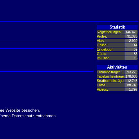
Statistik
Registrierungen:
146.470
Profile:
31.375
Aktiv:
2.929
Online:
144
Eingeloggt:
59
Gäste:
85
Im Chat:
15
Aktivitäten
Forumbeiträge:
93.279
Tagebucheinträge:
178.035
Strafbucheinträge:
12.745
Fotos:
88.749
Videos:
1.797
ere Website besuchen.
m Thema Datenschutz entnehmen