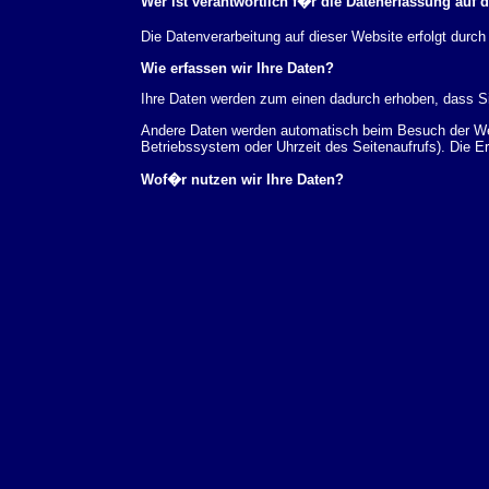
Wer ist verantwortlich f�r die Datenerfassung auf 
Die Datenverarbeitung auf dieser Website erfolgt du
Wie erfassen wir Ihre Daten?
Ihre Daten werden zum einen dadurch erhoben, dass Sie
Andere Daten werden automatisch beim Besuch der Webs
Betriebssystem oder Uhrzeit des Seitenaufrufs). Die E
Wof�r nutzen wir Ihre Daten?
Ein Teil der Daten wird erhoben, um eine fehlerfreie 
verwendet werden.
Welche Rechte haben Sie bez�glich Ihrer Daten?
Sie haben jederzeit das Recht unentgeltlich Auskunft
au�erdem ein Recht, die Berichtigung, Sperrung ode
Sie sich jederzeit unter der im Impressum angegeben
Aufsichtsbeh�rde zu.
Analyse-Tools und Tools von Drittanbietern
Beim Besuch unserer Website kann Ihr Surf-Verhalten 
Analyseprogrammen. Die Analyse Ihres Surf-Verhaltens
dieser Analyse widersprechen oder sie durch die Nichtb
Datenschutzerkl�rung.