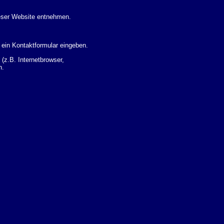
eser Website entnehmen.
 ein Kontaktformular eingeben.
z.B. Internetbrowser,
n.
 Ihres Nutzerverhaltens
 Daten zu erhalten. Sie haben
um Thema Datenschutz k�nnen
i der zust�ndigen
t sogenannten
kverfolgt werden. Sie k�nnen
Sie in der folgenden