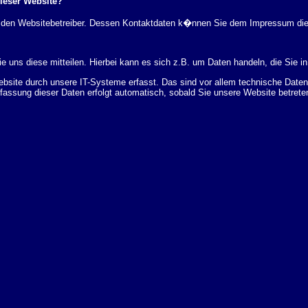
dieser Website?
rch den Websitebetreiber. Dessen Kontaktdaten k�nnen Sie dem Impressum di
 uns diese mitteilen. Hierbei kann es sich z.B. um Daten handeln, die Sie in
ite durch unsere IT-Systeme erfasst. Das sind vor allem technische Daten (
rfassung dieser Daten erfolgt automatisch, sobald Sie unsere Website betrete
Bereitstellung der Website zu gew�hrleisten. Andere Daten k�nnen zur Analyse
 �ber Herkunft, Empf�nger und Zweck Ihrer gespeicherten personenbezogenen
r L�schung dieser Daten zu verlangen. Hierzu sowie zu weiteren Fragen z
en Adresse an uns wenden. Des Weiteren steht Ihnen ein Beschwerderecht be
statistisch ausgewertet werden. Das geschieht vor allem mit Cookies und mi
 erfolgt in der Regel anonym; das Surf-Verhalten kann nicht zu Ihnen zur�c
enutzung bestimmter Tools verhindern. Detaillierte Informationen dazu finden 