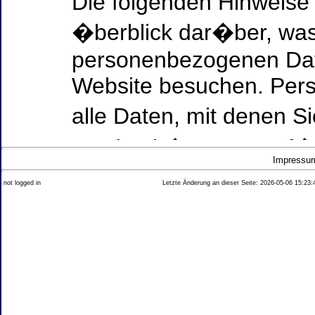
Die folgenden Hinweise
�berblick dar�ber, was
personenbezogenen Date
Website besuchen. Per
alle Daten, mit denen Si
werden k�nnen. Ausf�h
Impressu
Thema Datenschutz ent
not logged in
Letzte Änderung an dieser Seite: 2026-05-06 15:23:
diesem Text aufgef�hrt
Datenerfassung auf uns
Wer ist verantwortlich
dieser Website?