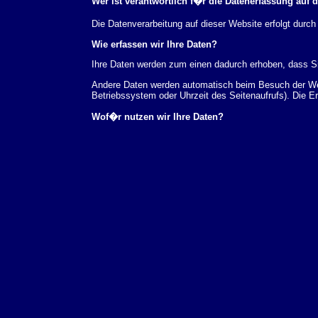
Wer ist verantwortlich f�r die Datenerfassung auf 
Die Datenverarbeitung auf dieser Website erfolgt du
Wie erfassen wir Ihre Daten?
Ihre Daten werden zum einen dadurch erhoben, dass Sie
Andere Daten werden automatisch beim Besuch der Webs
Betriebssystem oder Uhrzeit des Seitenaufrufs). Die E
Wof�r nutzen wir Ihre Daten?
Ein Teil der Daten wird erhoben, um eine fehlerfreie 
verwendet werden.
Welche Rechte haben Sie bez�glich Ihrer Daten?
Sie haben jederzeit das Recht unentgeltlich Auskunft
au�erdem ein Recht, die Berichtigung, Sperrung ode
Sie sich jederzeit unter der im Impressum angegeben
Aufsichtsbeh�rde zu.
Analyse-Tools und Tools von Drittanbietern
Beim Besuch unserer Website kann Ihr Surf-Verhalten 
Analyseprogrammen. Die Analyse Ihres Surf-Verhaltens
dieser Analyse widersprechen oder sie durch die Nichtb
Datenschutzerkl�rung.