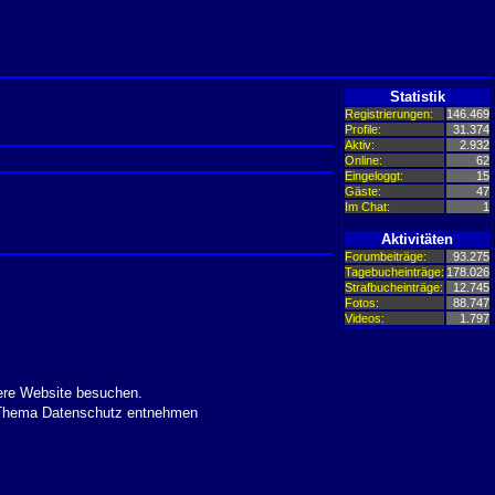
Statistik
Registrierungen:
146.469
Profile:
31.374
Aktiv:
2.932
Online:
62
Eingeloggt:
15
Gäste:
47
Im Chat:
1
Aktivitäten
Forumbeiträge:
93.275
Tagebucheinträge:
178.026
Strafbucheinträge:
12.745
Fotos:
88.747
Videos:
1.797
ere Website besuchen.
m Thema Datenschutz entnehmen