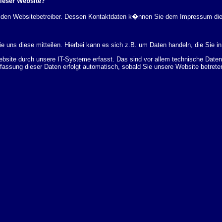
dieser Website?
rch den Websitebetreiber. Dessen Kontaktdaten k�nnen Sie dem Impressum di
 uns diese mitteilen. Hierbei kann es sich z.B. um Daten handeln, die Sie in
ite durch unsere IT-Systeme erfasst. Das sind vor allem technische Daten (
rfassung dieser Daten erfolgt automatisch, sobald Sie unsere Website betrete
Bereitstellung der Website zu gew�hrleisten. Andere Daten k�nnen zur Analyse
 �ber Herkunft, Empf�nger und Zweck Ihrer gespeicherten personenbezogenen
r L�schung dieser Daten zu verlangen. Hierzu sowie zu weiteren Fragen z
en Adresse an uns wenden. Des Weiteren steht Ihnen ein Beschwerderecht be
statistisch ausgewertet werden. Das geschieht vor allem mit Cookies und mi
 erfolgt in der Regel anonym; das Surf-Verhalten kann nicht zu Ihnen zur�c
enutzung bestimmter Tools verhindern. Detaillierte Informationen dazu finden 