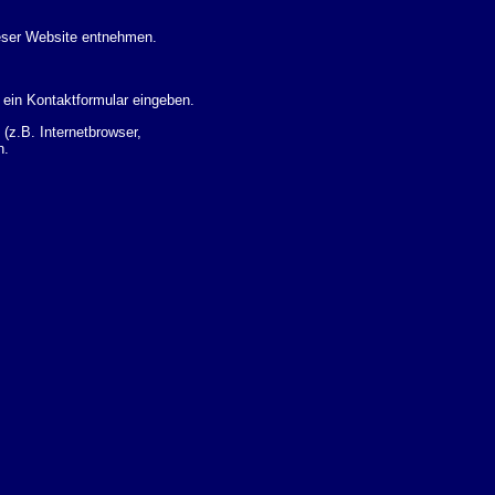
eser Website entnehmen.
 ein Kontaktformular eingeben.
z.B. Internetbrowser,
n.
 Ihres Nutzerverhaltens
 Daten zu erhalten. Sie haben
um Thema Datenschutz k�nnen
i der zust�ndigen
t sogenannten
kverfolgt werden. Sie k�nnen
Sie in der folgenden