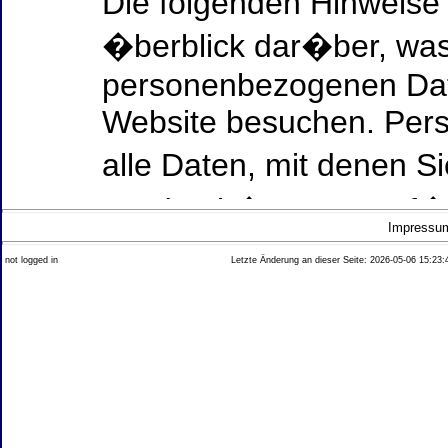
Die folgenden Hinweise
�berblick dar�ber, was
personenbezogenen Date
Website besuchen. Per
alle Daten, mit denen Si
werden k�nnen. Ausf�h
Impressu
Thema Datenschutz ent
not logged in
Letzte Änderung an dieser Seite: 2026-05-06 15:23:
diesem Text aufgef�hrt
Datenerfassung auf uns
Wer ist verantwortlich
dieser Website?