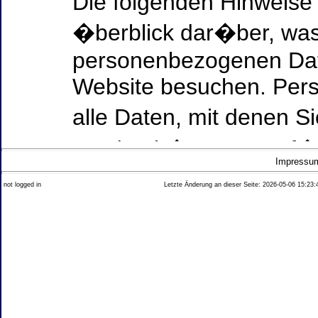
Die folgenden Hinweise
�berblick dar�ber, was
personenbezogenen Date
Website besuchen. Per
alle Daten, mit denen Si
werden k�nnen. Ausf�h
Impressu
Thema Datenschutz ent
not logged in
Letzte Änderung an dieser Seite: 2026-05-06 15:23:
diesem Text aufgef�hrt
Datenerfassung auf uns
Wer ist verantwortlich
dieser Website?