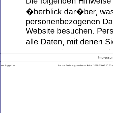
Die folgenden Hinweise
�berblick dar�ber, was
personenbezogenen Date
Website besuchen. Per
alle Daten, mit denen Si
werden k�nnen. Ausf�h
Impressu
Thema Datenschutz ent
not logged in
Letzte Änderung an dieser Seite: 2026-05-06 15:23:
diesem Text aufgef�hrt
Datenerfassung auf uns
Wer ist verantwortlich
dieser Website?