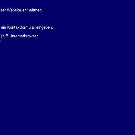
eser Website entnehmen.
 ein Kontaktformular eingeben.
z.B. Internetbrowser,
n.
 Ihres Nutzerverhaltens
 Daten zu erhalten. Sie haben
um Thema Datenschutz k�nnen
i der zust�ndigen
t sogenannten
kverfolgt werden. Sie k�nnen
Sie in der folgenden