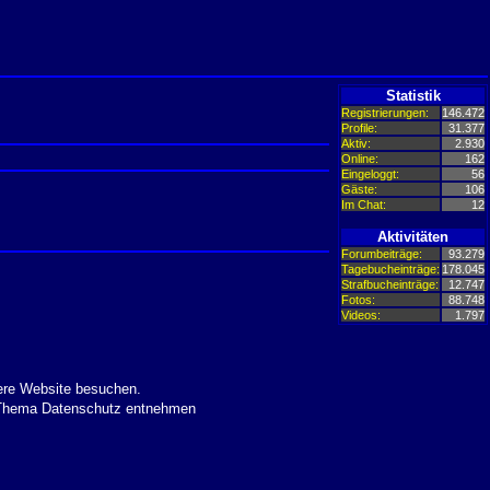
Statistik
Registrierungen:
146.472
Profile:
31.377
Aktiv:
2.930
Online:
162
Eingeloggt:
56
Gäste:
106
Im Chat:
12
Aktivitäten
Forumbeiträge:
93.279
Tagebucheinträge:
178.045
Strafbucheinträge:
12.747
Fotos:
88.748
Videos:
1.797
ere Website besuchen.
m Thema Datenschutz entnehmen