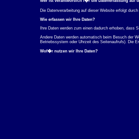
Wer ist verantwortlich f�r die Datenerfassung auf 
Die Datenverarbeitung auf dieser Website erfolgt du
Wie erfassen wir Ihre Daten?
Ihre Daten werden zum einen dadurch erhoben, dass Sie
Andere Daten werden automatisch beim Besuch der Webs
Betriebssystem oder Uhrzeit des Seitenaufrufs). Die E
Wof�r nutzen wir Ihre Daten?
Ein Teil der Daten wird erhoben, um eine fehlerfreie 
verwendet werden.
Welche Rechte haben Sie bez�glich Ihrer Daten?
Sie haben jederzeit das Recht unentgeltlich Auskunft
au�erdem ein Recht, die Berichtigung, Sperrung ode
Sie sich jederzeit unter der im Impressum angegeben
Aufsichtsbeh�rde zu.
Analyse-Tools und Tools von Drittanbietern
Beim Besuch unserer Website kann Ihr Surf-Verhalten 
Analyseprogrammen. Die Analyse Ihres Surf-Verhaltens
dieser Analyse widersprechen oder sie durch die Nichtb
Datenschutzerkl�rung.