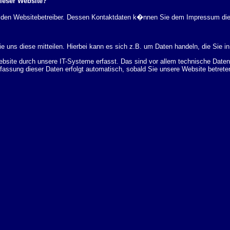
dieser Website?
rch den Websitebetreiber. Dessen Kontaktdaten k�nnen Sie dem Impressum di
 uns diese mitteilen. Hierbei kann es sich z.B. um Daten handeln, die Sie in
ite durch unsere IT-Systeme erfasst. Das sind vor allem technische Daten (
rfassung dieser Daten erfolgt automatisch, sobald Sie unsere Website betrete
Bereitstellung der Website zu gew�hrleisten. Andere Daten k�nnen zur Analyse
 �ber Herkunft, Empf�nger und Zweck Ihrer gespeicherten personenbezogenen
r L�schung dieser Daten zu verlangen. Hierzu sowie zu weiteren Fragen z
en Adresse an uns wenden. Des Weiteren steht Ihnen ein Beschwerderecht be
statistisch ausgewertet werden. Das geschieht vor allem mit Cookies und mi
 erfolgt in der Regel anonym; das Surf-Verhalten kann nicht zu Ihnen zur�c
enutzung bestimmter Tools verhindern. Detaillierte Informationen dazu finden 