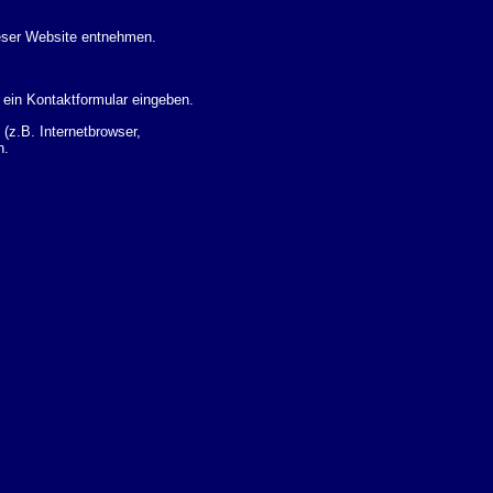
eser Website entnehmen.
 ein Kontaktformular eingeben.
z.B. Internetbrowser,
n.
 Ihres Nutzerverhaltens
 Daten zu erhalten. Sie haben
um Thema Datenschutz k�nnen
i der zust�ndigen
t sogenannten
kverfolgt werden. Sie k�nnen
Sie in der folgenden