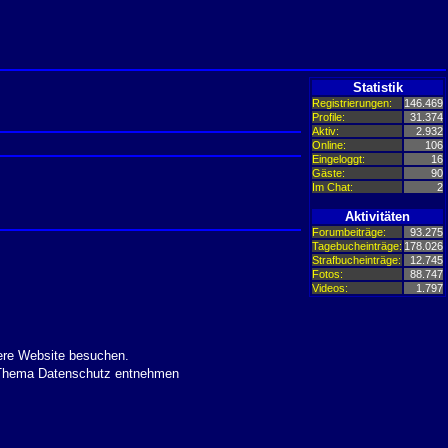
Statistik
Registrierungen:
146.469
Profile:
31.374
Aktiv:
2.932
Online:
106
Eingeloggt:
16
Gäste:
90
Im Chat:
2
Aktivitäten
Forumbeiträge:
93.275
Tagebucheinträge:
178.026
Strafbucheinträge:
12.745
Fotos:
88.747
Videos:
1.797
ere Website besuchen.
m Thema Datenschutz entnehmen