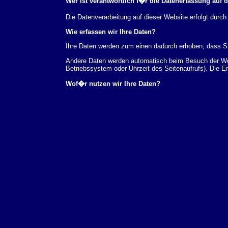
Wer ist verantwortlich f�r die Datenerfassung auf 
Die Datenverarbeitung auf dieser Website erfolgt du
Wie erfassen wir Ihre Daten?
Ihre Daten werden zum einen dadurch erhoben, dass Sie
Andere Daten werden automatisch beim Besuch der Webs
Betriebssystem oder Uhrzeit des Seitenaufrufs). Die E
Wof�r nutzen wir Ihre Daten?
Ein Teil der Daten wird erhoben, um eine fehlerfreie 
verwendet werden.
Welche Rechte haben Sie bez�glich Ihrer Daten?
Sie haben jederzeit das Recht unentgeltlich Auskunft
au�erdem ein Recht, die Berichtigung, Sperrung ode
Sie sich jederzeit unter der im Impressum angegeben
Aufsichtsbeh�rde zu.
Analyse-Tools und Tools von Drittanbietern
Beim Besuch unserer Website kann Ihr Surf-Verhalten 
Analyseprogrammen. Die Analyse Ihres Surf-Verhaltens
dieser Analyse widersprechen oder sie durch die Nichtb
Datenschutzerkl�rung.