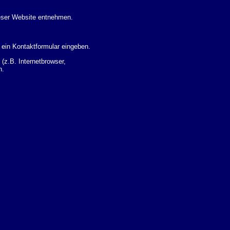
eser Website entnehmen.
 ein Kontaktformular eingeben.
z.B. Internetbrowser,
n.
 Ihres Nutzerverhaltens
 Daten zu erhalten. Sie haben
um Thema Datenschutz k�nnen
i der zust�ndigen
t sogenannten
kverfolgt werden. Sie k�nnen
Sie in der folgenden