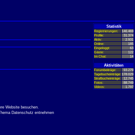
Statistik
Registrierungen:
146.469
Profile:
31.374
Aktiv:
2.931
Online:
185
Eingeloggt:
63
Gäste:
122
Im Chat:
14
Aktivitäten
Forumbeiträge:
93.279
Tagebucheinträge:
178.029
Strafbucheinträge:
12.745
Fotos:
88.749
Videos:
1.797
ere Website besuchen.
m Thema Datenschutz entnehmen