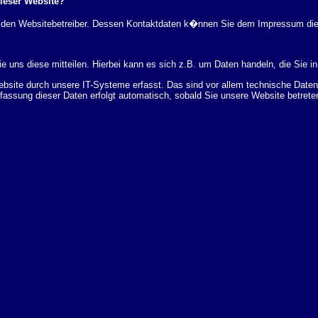
dieser Website?
rch den Websitebetreiber. Dessen Kontaktdaten k�nnen Sie dem Impressum di
 uns diese mitteilen. Hierbei kann es sich z.B. um Daten handeln, die Sie in
ite durch unsere IT-Systeme erfasst. Das sind vor allem technische Daten (
rfassung dieser Daten erfolgt automatisch, sobald Sie unsere Website betrete
Bereitstellung der Website zu gew�hrleisten. Andere Daten k�nnen zur Analyse
 �ber Herkunft, Empf�nger und Zweck Ihrer gespeicherten personenbezogenen
r L�schung dieser Daten zu verlangen. Hierzu sowie zu weiteren Fragen z
en Adresse an uns wenden. Des Weiteren steht Ihnen ein Beschwerderecht be
statistisch ausgewertet werden. Das geschieht vor allem mit Cookies und mi
 erfolgt in der Regel anonym; das Surf-Verhalten kann nicht zu Ihnen zur�c
enutzung bestimmter Tools verhindern. Detaillierte Informationen dazu finden 