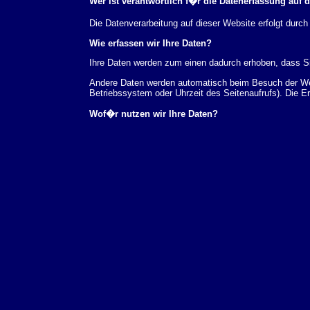
Wer ist verantwortlich f�r die Datenerfassung auf 
Die Datenverarbeitung auf dieser Website erfolgt du
Wie erfassen wir Ihre Daten?
Ihre Daten werden zum einen dadurch erhoben, dass Sie
Andere Daten werden automatisch beim Besuch der Webs
Betriebssystem oder Uhrzeit des Seitenaufrufs). Die E
Wof�r nutzen wir Ihre Daten?
Ein Teil der Daten wird erhoben, um eine fehlerfreie 
verwendet werden.
Welche Rechte haben Sie bez�glich Ihrer Daten?
Sie haben jederzeit das Recht unentgeltlich Auskunft
au�erdem ein Recht, die Berichtigung, Sperrung ode
Sie sich jederzeit unter der im Impressum angegeben
Aufsichtsbeh�rde zu.
Analyse-Tools und Tools von Drittanbietern
Beim Besuch unserer Website kann Ihr Surf-Verhalten 
Analyseprogrammen. Die Analyse Ihres Surf-Verhaltens
dieser Analyse widersprechen oder sie durch die Nichtb
Datenschutzerkl�rung.