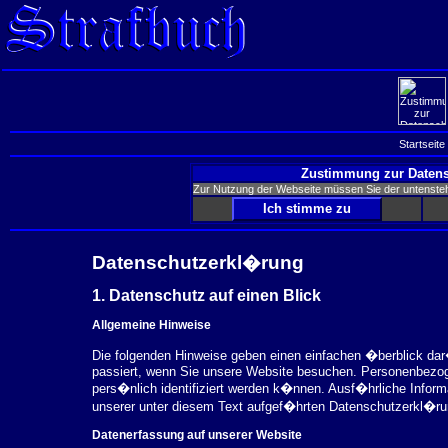
Startseite
Zustimmung zur Datens
Zur Nutzung der Webseite müssen Sie der untenst
Datenschutzerkl�rung
1. Datenschutz auf einen Blick
Allgemeine Hinweise
Die folgenden Hinweise geben einen einfachen �berblick da
passiert, wenn Sie unsere Website besuchen. Personenbezog
pers�nlich identifiziert werden k�nnen. Ausf�hrliche Inf
unserer unter diesem Text aufgef�hrten Datenschutzerkl�ru
Datenerfassung auf unserer Website