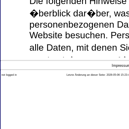
Die folgenden Hinweise
�berblick dar�ber, was
personenbezogenen Date
Website besuchen. Per
alle Daten, mit denen Si
werden k�nnen. Ausf�h
Impressu
Thema Datenschutz ent
not logged in
Letzte Änderung an dieser Seite: 2026-05-06 15:23:
diesem Text aufgef�hrt
Datenerfassung auf uns
Wer ist verantwortlich
dieser Website?