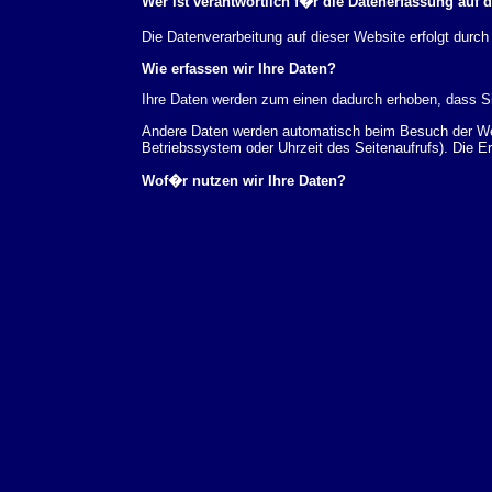
Wer ist verantwortlich f�r die Datenerfassung auf 
Die Datenverarbeitung auf dieser Website erfolgt du
Wie erfassen wir Ihre Daten?
Ihre Daten werden zum einen dadurch erhoben, dass Sie
Andere Daten werden automatisch beim Besuch der Webs
Betriebssystem oder Uhrzeit des Seitenaufrufs). Die E
Wof�r nutzen wir Ihre Daten?
Ein Teil der Daten wird erhoben, um eine fehlerfreie 
verwendet werden.
Welche Rechte haben Sie bez�glich Ihrer Daten?
Sie haben jederzeit das Recht unentgeltlich Auskunft
au�erdem ein Recht, die Berichtigung, Sperrung ode
Sie sich jederzeit unter der im Impressum angegeben
Aufsichtsbeh�rde zu.
Analyse-Tools und Tools von Drittanbietern
Beim Besuch unserer Website kann Ihr Surf-Verhalten 
Analyseprogrammen. Die Analyse Ihres Surf-Verhaltens
dieser Analyse widersprechen oder sie durch die Nichtb
Datenschutzerkl�rung.