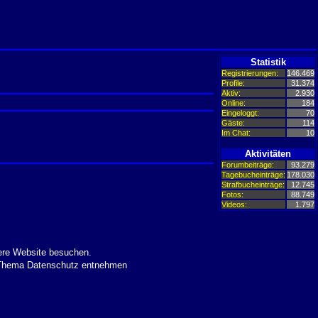
Statistik
Registrierungen:
146.469
Profile:
31.374
Aktiv:
2.930
Online:
184
Eingeloggt:
70
Gäste:
114
Im Chat:
10
Aktivitäten
Forumbeiträge:
93.279
Tagebucheinträge:
178.030
Strafbucheinträge:
12.745
Fotos:
88.749
Videos:
1.797
ere Website besuchen.
m Thema Datenschutz entnehmen