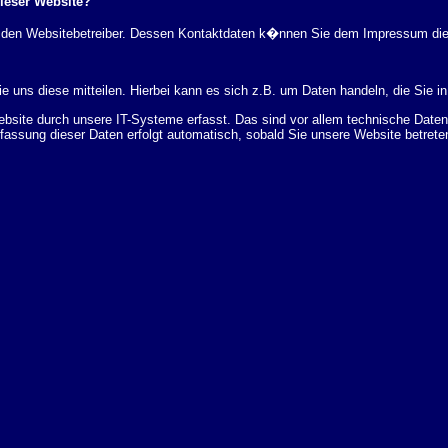
dieser Website?
rch den Websitebetreiber. Dessen Kontaktdaten k�nnen Sie dem Impressum di
 uns diese mitteilen. Hierbei kann es sich z.B. um Daten handeln, die Sie in
ite durch unsere IT-Systeme erfasst. Das sind vor allem technische Daten (
rfassung dieser Daten erfolgt automatisch, sobald Sie unsere Website betrete
Bereitstellung der Website zu gew�hrleisten. Andere Daten k�nnen zur Analyse
 �ber Herkunft, Empf�nger und Zweck Ihrer gespeicherten personenbezogenen
r L�schung dieser Daten zu verlangen. Hierzu sowie zu weiteren Fragen z
en Adresse an uns wenden. Des Weiteren steht Ihnen ein Beschwerderecht be
statistisch ausgewertet werden. Das geschieht vor allem mit Cookies und mi
 erfolgt in der Regel anonym; das Surf-Verhalten kann nicht zu Ihnen zur�c
enutzung bestimmter Tools verhindern. Detaillierte Informationen dazu finden 