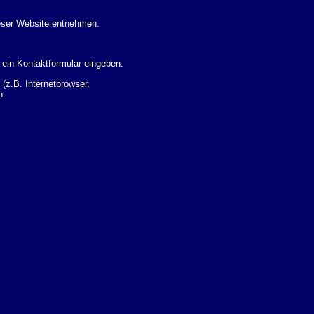
eser Website entnehmen.
 ein Kontaktformular eingeben.
z.B. Internetbrowser,
n.
 Ihres Nutzerverhaltens
 Daten zu erhalten. Sie haben
um Thema Datenschutz k�nnen
i der zust�ndigen
t sogenannten
kverfolgt werden. Sie k�nnen
Sie in der folgenden