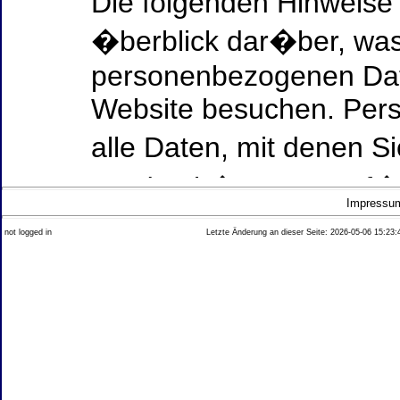
Die folgenden Hinweise
�berblick dar�ber, was
personenbezogenen Date
Website besuchen. Per
alle Daten, mit denen Si
werden k�nnen. Ausf�h
Impressu
Thema Datenschutz ent
not logged in
Letzte Änderung an dieser Seite: 2026-05-06 15:23:
diesem Text aufgef�hrt
Datenerfassung auf uns
Wer ist verantwortlich
dieser Website?