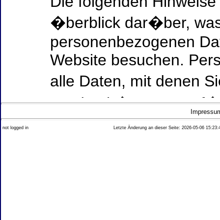
Die folgenden Hinweise
�berblick dar�ber, was
personenbezogenen Date
Website besuchen. Per
alle Daten, mit denen Si
werden k�nnen. Ausf�h
Impressu
Thema Datenschutz ent
not logged in
Letzte Änderung an dieser Seite: 2026-05-06 15:23:
diesem Text aufgef�hrt
Datenerfassung auf uns
Wer ist verantwortlich
dieser Website?