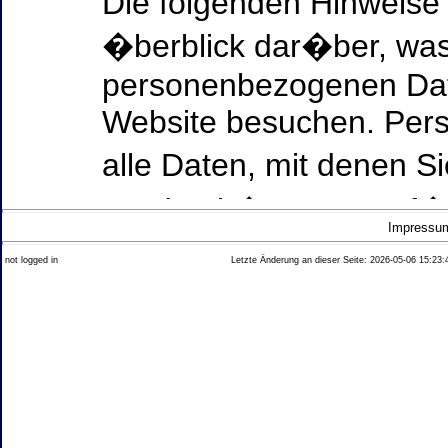
Die folgenden Hinweise
�berblick dar�ber, was
personenbezogenen Date
Website besuchen. Per
alle Daten, mit denen Si
werden k�nnen. Ausf�h
Impressu
Thema Datenschutz ent
not logged in
Letzte Änderung an dieser Seite: 2026-05-06 15:23:
diesem Text aufgef�hrt
Datenerfassung auf uns
Wer ist verantwortlich
dieser Website?