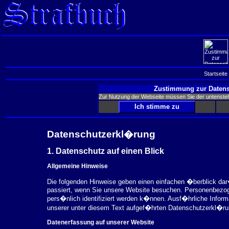
Startseite
Zustimmung zur Datens
Zur Nutzung der Webseite müssen Sie der untenst
Datenschutzerkl�rung
1. Datenschutz auf einen Blick
Allgemeine Hinweise
Die folgenden Hinweise geben einen einfachen �berblick da
passiert, wenn Sie unsere Website besuchen. Personenbezog
pers�nlich identifiziert werden k�nnen. Ausf�hrliche Inf
unserer unter diesem Text aufgef�hrten Datenschutzerkl�ru
Datenerfassung auf unserer Website