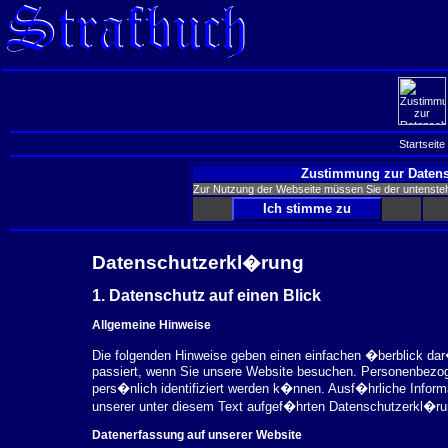
Startseite
Zustimmung zur Datens
Zur Nutzung der Webseite müssen Sie der untenst
Datenschutzerkl�rung
1. Datenschutz auf einen Blick
Allgemeine Hinweise
Die folgenden Hinweise geben einen einfachen �berblick da
passiert, wenn Sie unsere Website besuchen. Personenbezog
pers�nlich identifiziert werden k�nnen. Ausf�hrliche Inf
unserer unter diesem Text aufgef�hrten Datenschutzerkl�ru
Datenerfassung auf unserer Website