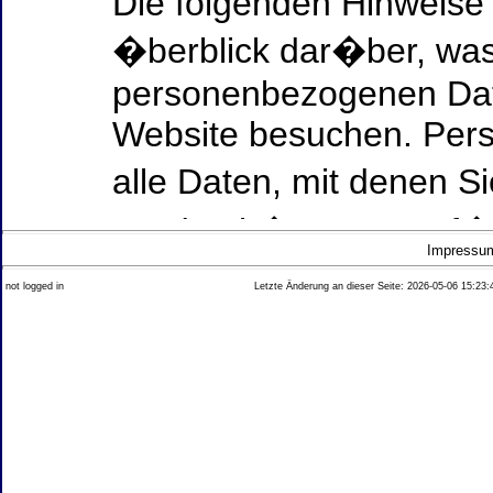
Die folgenden Hinweise
�berblick dar�ber, was
personenbezogenen Date
Website besuchen. Per
alle Daten, mit denen Si
werden k�nnen. Ausf�h
Impressu
Thema Datenschutz ent
not logged in
Letzte Änderung an dieser Seite: 2026-05-06 15:23:
diesem Text aufgef�hrt
Datenerfassung auf uns
Wer ist verantwortlich
dieser Website?