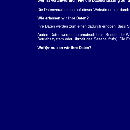
Wer ist verantwortlich f�r die Datenerfassung auf 
Die Datenverarbeitung auf dieser Website erfolgt du
Wie erfassen wir Ihre Daten?
Ihre Daten werden zum einen dadurch erhoben, dass Sie
Andere Daten werden automatisch beim Besuch der Webs
Betriebssystem oder Uhrzeit des Seitenaufrufs). Die E
Wof�r nutzen wir Ihre Daten?
Ein Teil der Daten wird erhoben, um eine fehlerfreie 
verwendet werden.
Welche Rechte haben Sie bez�glich Ihrer Daten?
Sie haben jederzeit das Recht unentgeltlich Auskunft
au�erdem ein Recht, die Berichtigung, Sperrung ode
Sie sich jederzeit unter der im Impressum angegeben
Aufsichtsbeh�rde zu.
Analyse-Tools und Tools von Drittanbietern
Beim Besuch unserer Website kann Ihr Surf-Verhalten 
Analyseprogrammen. Die Analyse Ihres Surf-Verhaltens
dieser Analyse widersprechen oder sie durch die Nichtb
Datenschutzerkl�rung.