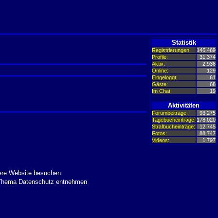
Statistik
Registrierungen:
146.469
Profile:
31.374
Aktiv:
2.936
Online:
129
Eingeloggt:
61
Gäste:
68
Im Chat:
19
Aktivitäten
Forumbeiträge:
93.275
Tagebucheinträge:
178.020
Strafbucheinträge:
12.745
Fotos:
88.747
Videos:
1.797
ere Website besuchen.
m Thema Datenschutz entnehmen