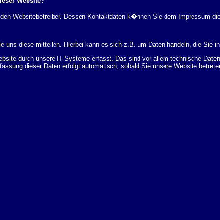
dieser Website?
rch den Websitebetreiber. Dessen Kontaktdaten k�nnen Sie dem Impressum di
 uns diese mitteilen. Hierbei kann es sich z.B. um Daten handeln, die Sie in
ite durch unsere IT-Systeme erfasst. Das sind vor allem technische Daten (
rfassung dieser Daten erfolgt automatisch, sobald Sie unsere Website betrete
Bereitstellung der Website zu gew�hrleisten. Andere Daten k�nnen zur Analyse
 �ber Herkunft, Empf�nger und Zweck Ihrer gespeicherten personenbezogenen
r L�schung dieser Daten zu verlangen. Hierzu sowie zu weiteren Fragen z
en Adresse an uns wenden. Des Weiteren steht Ihnen ein Beschwerderecht be
statistisch ausgewertet werden. Das geschieht vor allem mit Cookies und mi
 erfolgt in der Regel anonym; das Surf-Verhalten kann nicht zu Ihnen zur�c
enutzung bestimmter Tools verhindern. Detaillierte Informationen dazu finden 