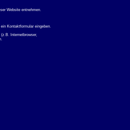
eser Website entnehmen.
 ein Kontaktformular eingeben.
z.B. Internetbrowser,
n.
 Ihres Nutzerverhaltens
 Daten zu erhalten. Sie haben
um Thema Datenschutz k�nnen
i der zust�ndigen
t sogenannten
kverfolgt werden. Sie k�nnen
Sie in der folgenden