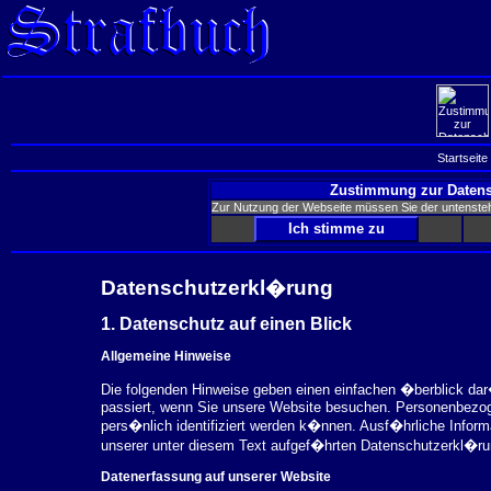
Startseite
Zustimmung zur Datens
Zur Nutzung der Webseite müssen Sie der untenst
Datenschutzerkl�rung
1. Datenschutz auf einen Blick
Allgemeine Hinweise
Die folgenden Hinweise geben einen einfachen �berblick da
passiert, wenn Sie unsere Website besuchen. Personenbezog
pers�nlich identifiziert werden k�nnen. Ausf�hrliche Inf
unserer unter diesem Text aufgef�hrten Datenschutzerkl�ru
Datenerfassung auf unserer Website