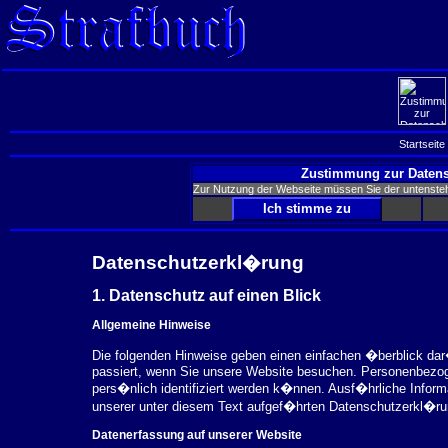
Startseite
Zustimmung zur Datens
Zur Nutzung der Webseite müssen Sie der untenst
Datenschutzerkl�rung
1. Datenschutz auf einen Blick
Allgemeine Hinweise
Die folgenden Hinweise geben einen einfachen �berblick da
passiert, wenn Sie unsere Website besuchen. Personenbezog
pers�nlich identifiziert werden k�nnen. Ausf�hrliche Inf
unserer unter diesem Text aufgef�hrten Datenschutzerkl�ru
Datenerfassung auf unserer Website