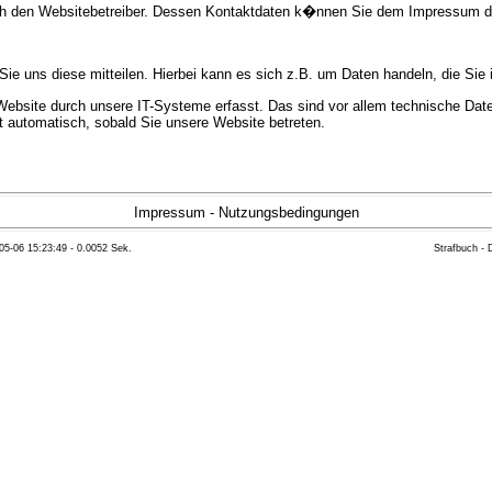
urch den Websitebetreiber. Dessen Kontaktdaten k�nnen Sie dem Impressum 
e uns diese mitteilen. Hierbei kann es sich z.B. um Daten handeln, die Sie 
bsite durch unsere IT-Systeme erfasst. Das sind vor allem technische Daten
gt automatisch, sobald Sie unsere Website betreten.
e Bereitstellung der Website zu gew�hrleisten. Andere Daten k�nnen zur Anal
Impressum
-
Nutzungsbedingungen
05-06 15:23:49 - 0.0052 Sek.
Strafbuch -
ft �ber Herkunft, Empf�nger und Zweck Ihrer gespeicherten personenbezoge
eser Daten zu verlangen. Hierzu sowie zu weiteren Fragen zum Thema Datensc
 Weiteren steht Ihnen ein Beschwerderecht bei der zust�ndigen Aufsichts
n statistisch ausgewertet werden. Das geschieht vor allem mit Cookies und
as Surf-Verhalten kann nicht zu Ihnen zur�ckverfolgt werden. Sie k�nnen die
erte Informationen dazu finden Sie in der folgenden Datenschutzerkl�rung.
Widerspruchsm�glichkeiten werden wir Sie in dieser Datenschutzerkl�rung i
mationen