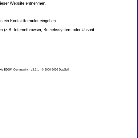
dieser Website entnehmen.
in ein Kontaktformular eingeben.
 (z.B. Internetbrowser, Betriebssystem oder Uhrzeit
yse Ihres Nutzerverhaltens verwendet werden.
 Die BDSM Community - v3.9.1 - © 2000-2026
DasSeil
nen Daten zu erhalten. Sie haben au�erdem ein
hutz k�nnen Sie sich jederzeit unter der im
beh�rde zu.
 mit sogenannten Analyseprogrammen. Die Analyse
ser Analyse widersprechen oder sie durch die
nformieren.