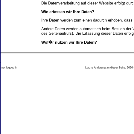
Die Datenverarbeitung auf dieser Website erfolgt d
Wie erfassen wir Ihre Daten?
Ihre Daten werden zum einen dadurch erhoben, dass Si
Andere Daten werden automatisch beim Besuch der We
des Seitenaufrufs). Die Erfassung dieser Daten erfol
Wof�r nutzen wir Ihre Daten?
Ein Teil der Daten wird erhoben, um eine fehlerfrei
Welche Rechte haben Sie bez�glich Ihrer Daten?
not logged in
Letzte Änderung an dieser Seite: 2026-
Sie haben jederzeit das Recht unentgeltlich Auskun
Recht, die Berichtigung, Sperrung oder L�schung di
Impressum angegebenen Adresse an uns wenden. Des
Analyse-Tools und Tools von Drittanbietern
Beim Besuch unserer Website kann Ihr Surf-Verhalte
Ihres Surf-Verhaltens erfolgt in der Regel anonym; d
Nichtbenutzung bestimmter Tools verhindern. Detailli
Sie k�nnen dieser Analyse widersprechen. �ber die 
2. Allgemeine Hinweise und Pflichtinfor