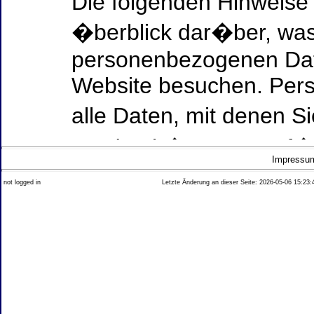
Die folgenden Hinweise
�berblick dar�ber, was
personenbezogenen Date
Website besuchen. Per
alle Daten, mit denen Si
werden k�nnen. Ausf�h
Impressu
Thema Datenschutz ent
not logged in
Letzte Änderung an dieser Seite: 2026-05-06 15:23:
diesem Text aufgef�hrt
Datenerfassung auf uns
Wer ist verantwortlich
dieser Website?