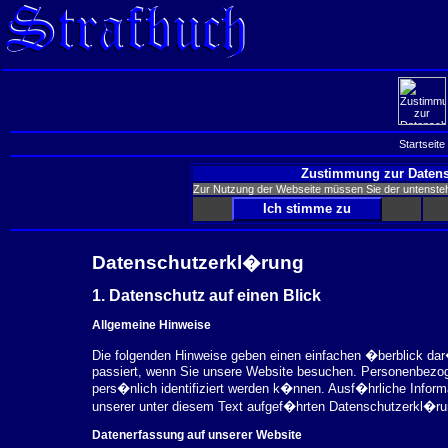
Startseite
Zustimmung zur Datens
Zur Nutzung der Webseite müssen Sie der untenst
Datenschutzerkl�rung
1. Datenschutz auf einen Blick
Allgemeine Hinweise
Die folgenden Hinweise geben einen einfachen �berblick da
passiert, wenn Sie unsere Website besuchen. Personenbezog
pers�nlich identifiziert werden k�nnen. Ausf�hrliche Inf
unserer unter diesem Text aufgef�hrten Datenschutzerkl�ru
Datenerfassung auf unserer Website