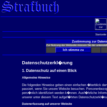
Startseite
Zustimmung zur Datens
Zur Nutzung der Webseite müssen Sie der untenst
Datenschutzerkl�rung
1. Datenschutz auf einen Blick
Allgemeine Hinweise
Die folgenden Hinweise geben einen einfachen �berblick da
passiert, wenn Sie unsere Website besuchen. Personenbezog
pers�nlich identifiziert werden k�nnen. Ausf�hrliche Inf
unserer unter diesem Text aufgef�hrten Datenschutzerkl�ru
Datenerfassung auf unserer Website