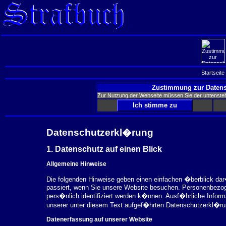
Startseite
Zustimmung zur Datens
Zur Nutzung der Webseite müssen Sie der untenst
Datenschutzerkl�rung
1. Datenschutz auf einen Blick
Allgemeine Hinweise
Die folgenden Hinweise geben einen einfachen �berblick da
passiert, wenn Sie unsere Website besuchen. Personenbezog
pers�nlich identifiziert werden k�nnen. Ausf�hrliche Inf
unserer unter diesem Text aufgef�hrten Datenschutzerkl�ru
Datenerfassung auf unserer Website