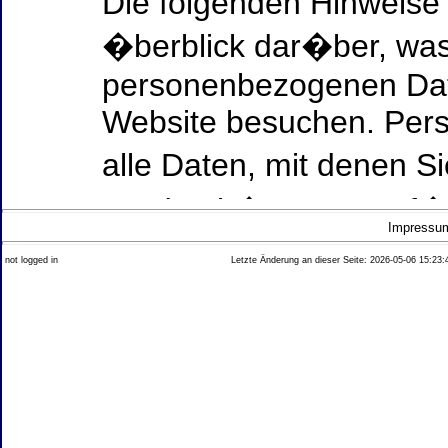
Die folgenden Hinweise
�berblick dar�ber, was
personenbezogenen Date
Website besuchen. Per
alle Daten, mit denen Si
werden k�nnen. Ausf�h
Impressu
Thema Datenschutz ent
not logged in
Letzte Änderung an dieser Seite: 2026-05-06 15:23:
diesem Text aufgef�hrt
Datenerfassung auf uns
Wer ist verantwortlich
dieser Website?