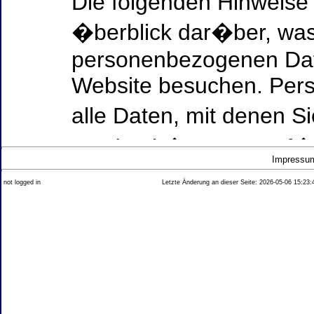
Die folgenden Hinweise
�berblick dar�ber, was
personenbezogenen Date
Website besuchen. Per
alle Daten, mit denen Si
werden k�nnen. Ausf�h
Impressu
Thema Datenschutz ent
not logged in
Letzte Änderung an dieser Seite: 2026-05-06 15:23:
diesem Text aufgef�hrt
Datenerfassung auf uns
Wer ist verantwortlich
dieser Website?