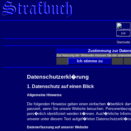
Startseite
Zustimmung zur Datens
Zur Nutzung der Webseite müssen Sie der untenst
Datenschutzerkl�rung
1. Datenschutz auf einen Blick
Allgemeine Hinweise
Die folgenden Hinweise geben einen einfachen �berblick da
passiert, wenn Sie unsere Website besuchen. Personenbezog
pers�nlich identifiziert werden k�nnen. Ausf�hrliche Inf
unserer unter diesem Text aufgef�hrten Datenschutzerkl�ru
Datenerfassung auf unserer Website