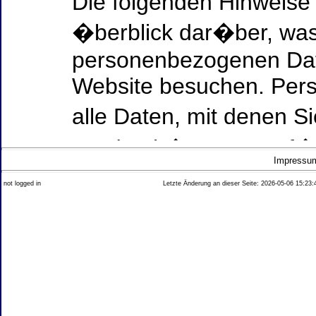
Die folgenden Hinweise
�berblick dar�ber, was
personenbezogenen Date
Website besuchen. Per
alle Daten, mit denen Si
werden k�nnen. Ausf�h
Impressu
Thema Datenschutz ent
not logged in
Letzte Änderung an dieser Seite: 2026-05-06 15:23:
diesem Text aufgef�hrt
Datenerfassung auf uns
Wer ist verantwortlich
dieser Website?