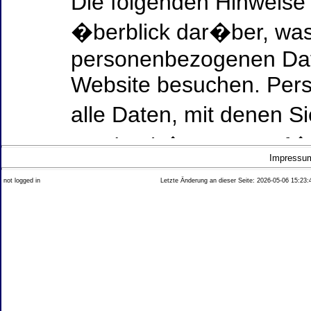
Die folgenden Hinweise
�berblick dar�ber, was
personenbezogenen Date
Website besuchen. Per
alle Daten, mit denen Si
werden k�nnen. Ausf�h
Impressu
Thema Datenschutz ent
not logged in
Letzte Änderung an dieser Seite: 2026-05-06 15:23:
diesem Text aufgef�hrt
Datenerfassung auf uns
Wer ist verantwortlich
dieser Website?