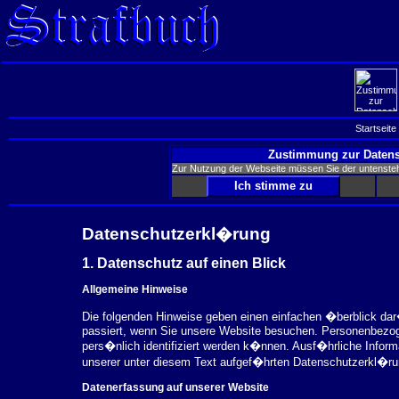
Startseite
Zustimmung zur Datens
Zur Nutzung der Webseite müssen Sie der untenst
Datenschutzerkl�rung
1. Datenschutz auf einen Blick
Allgemeine Hinweise
Die folgenden Hinweise geben einen einfachen �berblick da
passiert, wenn Sie unsere Website besuchen. Personenbezog
pers�nlich identifiziert werden k�nnen. Ausf�hrliche Inf
unserer unter diesem Text aufgef�hrten Datenschutzerkl�ru
Datenerfassung auf unserer Website