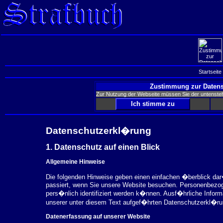
Startseite
Zustimmung zur Datens
Zur Nutzung der Webseite müssen Sie der untenst
Datenschutzerkl�rung
1. Datenschutz auf einen Blick
Allgemeine Hinweise
Die folgenden Hinweise geben einen einfachen �berblick da
passiert, wenn Sie unsere Website besuchen. Personenbezog
pers�nlich identifiziert werden k�nnen. Ausf�hrliche Inf
unserer unter diesem Text aufgef�hrten Datenschutzerkl�ru
Datenerfassung auf unserer Website