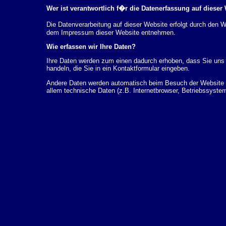
Wer ist verantwortlich f�r die Datenerfassung auf dieser
Die Datenverarbeitung auf dieser Website erfolgt durch den
dem Impressum dieser Website entnehmen.
Wie erfassen wir Ihre Daten?
Ihre Daten werden zum einen dadurch erhoben, dass Sie uns d
handeln, die Sie in ein Kontaktformular eingeben.
Andere Daten werden automatisch beim Besuch der Website d
allem technische Daten (z.B. Internetbrowser, Betriebssystem
dieser Daten erfolgt automatisch, sobald Sie unsere Website 
Wof�r nutzen wir Ihre Daten?
Ein Teil der Daten wird erhoben, um eine fehlerfreie Bereits
k�nnen zur Analyse Ihres Nutzerverhaltens verwendet werde
Welche Rechte haben Sie bez�glich Ihrer Daten?
Sie haben jederzeit das Recht unentgeltlich Auskunft �ber 
personenbezogenen Daten zu erhalten. Sie haben au�erdem e
L�schung dieser Daten zu verlangen. Hierzu sowie zu wei
sich jederzeit unter der im Impressum angegebenen Adresse 
Beschwerderecht bei der zust�ndigen Aufsichtsbeh�rde zu.
Analyse-Tools und Tools von Drittanbietern