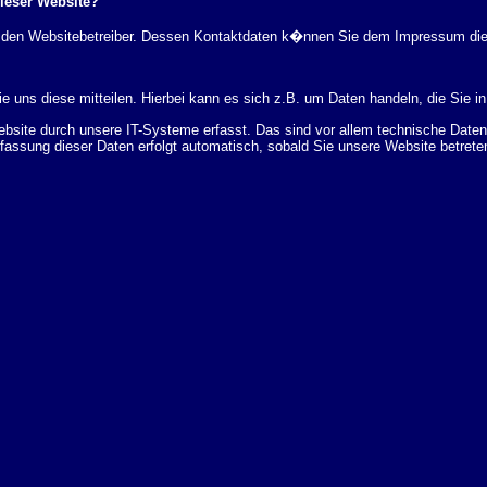
dieser Website?
rch den Websitebetreiber. Dessen Kontaktdaten k�nnen Sie dem Impressum di
 uns diese mitteilen. Hierbei kann es sich z.B. um Daten handeln, die Sie in
ite durch unsere IT-Systeme erfasst. Das sind vor allem technische Daten (
rfassung dieser Daten erfolgt automatisch, sobald Sie unsere Website betrete
Bereitstellung der Website zu gew�hrleisten. Andere Daten k�nnen zur Analyse
 �ber Herkunft, Empf�nger und Zweck Ihrer gespeicherten personenbezogenen
r L�schung dieser Daten zu verlangen. Hierzu sowie zu weiteren Fragen z
en Adresse an uns wenden. Des Weiteren steht Ihnen ein Beschwerderecht be
statistisch ausgewertet werden. Das geschieht vor allem mit Cookies und mi
 erfolgt in der Regel anonym; das Surf-Verhalten kann nicht zu Ihnen zur�c
enutzung bestimmter Tools verhindern. Detaillierte Informationen dazu finden 