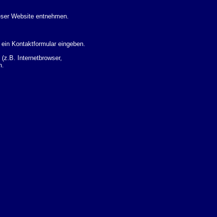
eser Website entnehmen.
 ein Kontaktformular eingeben.
z.B. Internetbrowser,
n.
 Ihres Nutzerverhaltens
 Daten zu erhalten. Sie haben
um Thema Datenschutz k�nnen
i der zust�ndigen
t sogenannten
kverfolgt werden. Sie k�nnen
Sie in der folgenden