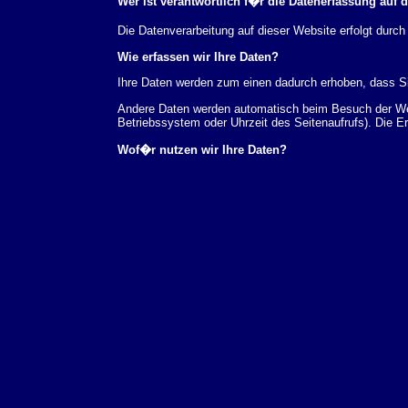
Wer ist verantwortlich f�r die Datenerfassung auf 
Die Datenverarbeitung auf dieser Website erfolgt du
Wie erfassen wir Ihre Daten?
Ihre Daten werden zum einen dadurch erhoben, dass Sie
Andere Daten werden automatisch beim Besuch der Webs
Betriebssystem oder Uhrzeit des Seitenaufrufs). Die E
Wof�r nutzen wir Ihre Daten?
Ein Teil der Daten wird erhoben, um eine fehlerfreie 
verwendet werden.
Welche Rechte haben Sie bez�glich Ihrer Daten?
Sie haben jederzeit das Recht unentgeltlich Auskunft
au�erdem ein Recht, die Berichtigung, Sperrung ode
Sie sich jederzeit unter der im Impressum angegeben
Aufsichtsbeh�rde zu.
Analyse-Tools und Tools von Drittanbietern
Beim Besuch unserer Website kann Ihr Surf-Verhalten 
Analyseprogrammen. Die Analyse Ihres Surf-Verhaltens
dieser Analyse widersprechen oder sie durch die Nichtb
Datenschutzerkl�rung.