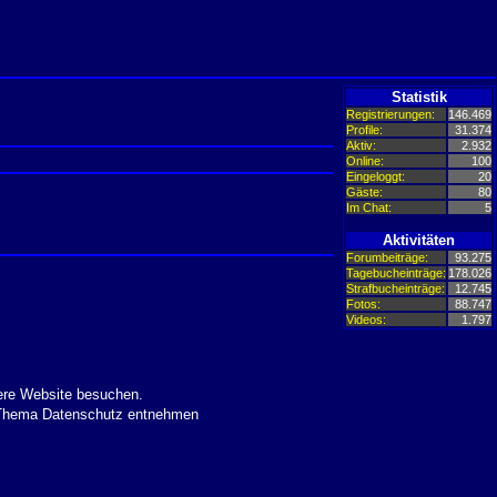
Statistik
Registrierungen:
146.469
Profile:
31.374
Aktiv:
2.932
Online:
100
Eingeloggt:
20
Gäste:
80
Im Chat:
5
Aktivitäten
Forumbeiträge:
93.275
Tagebucheinträge:
178.026
Strafbucheinträge:
12.745
Fotos:
88.747
Videos:
1.797
ere Website besuchen.
m Thema Datenschutz entnehmen