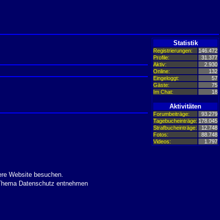
Statistik
Registrierungen:
146.472
Profile:
31.377
Aktiv:
2.930
Online:
132
Eingeloggt:
57
Gäste:
75
Im Chat:
18
Aktivitäten
Forumbeiträge:
93.279
Tagebucheinträge:
178.045
Strafbucheinträge:
12.748
Fotos:
88.748
Videos:
1.797
ere Website besuchen.
m Thema Datenschutz entnehmen