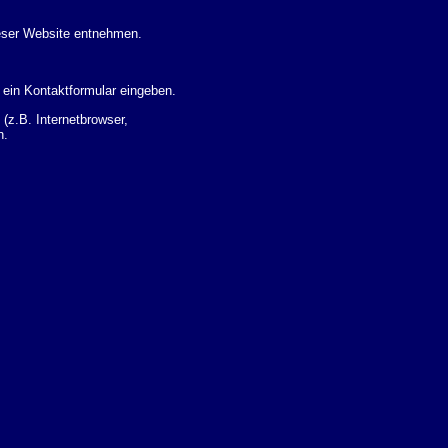
eser Website entnehmen.
 ein Kontaktformular eingeben.
z.B. Internetbrowser,
n.
 Ihres Nutzerverhaltens
 Daten zu erhalten. Sie haben
um Thema Datenschutz k�nnen
i der zust�ndigen
t sogenannten
kverfolgt werden. Sie k�nnen
Sie in der folgenden