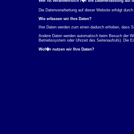
Wer ist verantwortlich f�r die Datenerfassung auf 
Die Datenverarbeitung auf dieser Website erfolgt du
Wie erfassen wir Ihre Daten?
Ihre Daten werden zum einen dadurch erhoben, dass Sie
Andere Daten werden automatisch beim Besuch der Webs
Betriebssystem oder Uhrzeit des Seitenaufrufs). Die E
Wof�r nutzen wir Ihre Daten?
Ein Teil der Daten wird erhoben, um eine fehlerfreie 
verwendet werden.
Welche Rechte haben Sie bez�glich Ihrer Daten?
Sie haben jederzeit das Recht unentgeltlich Auskunft
au�erdem ein Recht, die Berichtigung, Sperrung ode
Sie sich jederzeit unter der im Impressum angegeben
Aufsichtsbeh�rde zu.
Analyse-Tools und Tools von Drittanbietern
Beim Besuch unserer Website kann Ihr Surf-Verhalten 
Analyseprogrammen. Die Analyse Ihres Surf-Verhaltens
dieser Analyse widersprechen oder sie durch die Nichtb
Datenschutzerkl�rung.