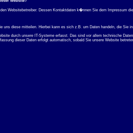
dieser Website?
rch den Websitebetreiber. Dessen Kontaktdaten k�nnen Sie dem Impressum di
 uns diese mitteilen. Hierbei kann es sich z.B. um Daten handeln, die Sie in
ite durch unsere IT-Systeme erfasst. Das sind vor allem technische Daten (
rfassung dieser Daten erfolgt automatisch, sobald Sie unsere Website betrete
Bereitstellung der Website zu gew�hrleisten. Andere Daten k�nnen zur Analyse
 �ber Herkunft, Empf�nger und Zweck Ihrer gespeicherten personenbezogenen
r L�schung dieser Daten zu verlangen. Hierzu sowie zu weiteren Fragen z
en Adresse an uns wenden. Des Weiteren steht Ihnen ein Beschwerderecht be
statistisch ausgewertet werden. Das geschieht vor allem mit Cookies und mi
 erfolgt in der Regel anonym; das Surf-Verhalten kann nicht zu Ihnen zur�c
enutzung bestimmter Tools verhindern. Detaillierte Informationen dazu finden 