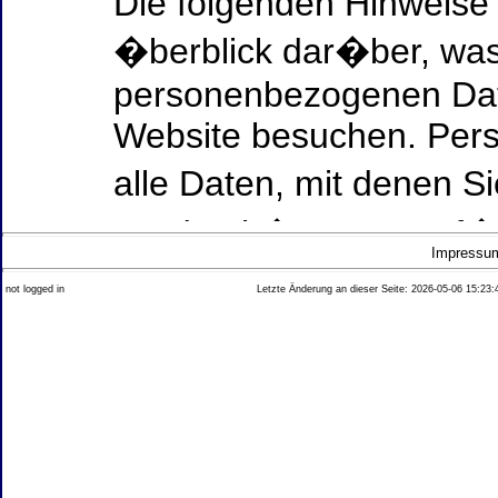
Die folgenden Hinweise
�berblick dar�ber, was
personenbezogenen Date
Website besuchen. Per
alle Daten, mit denen Si
werden k�nnen. Ausf�h
Impressu
Thema Datenschutz ent
not logged in
Letzte Änderung an dieser Seite: 2026-05-06 15:23:
diesem Text aufgef�hrt
Datenerfassung auf uns
Wer ist verantwortlich
dieser Website?