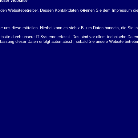
dieser Website?
rch den Websitebetreiber. Dessen Kontaktdaten k�nnen Sie dem Impressum di
 uns diese mitteilen. Hierbei kann es sich z.B. um Daten handeln, die Sie in
ite durch unsere IT-Systeme erfasst. Das sind vor allem technische Daten (
rfassung dieser Daten erfolgt automatisch, sobald Sie unsere Website betrete
Bereitstellung der Website zu gew�hrleisten. Andere Daten k�nnen zur Analyse
 �ber Herkunft, Empf�nger und Zweck Ihrer gespeicherten personenbezogenen
r L�schung dieser Daten zu verlangen. Hierzu sowie zu weiteren Fragen z
en Adresse an uns wenden. Des Weiteren steht Ihnen ein Beschwerderecht be
statistisch ausgewertet werden. Das geschieht vor allem mit Cookies und mi
 erfolgt in der Regel anonym; das Surf-Verhalten kann nicht zu Ihnen zur�c
enutzung bestimmter Tools verhindern. Detaillierte Informationen dazu finden 