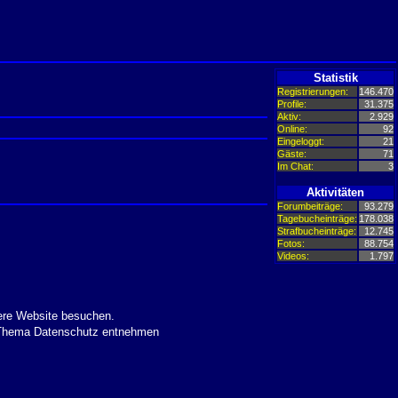
Statistik
Registrierungen:
146.470
Profile:
31.375
Aktiv:
2.929
Online:
92
Eingeloggt:
21
Gäste:
71
Im Chat:
3
Aktivitäten
Forumbeiträge:
93.279
Tagebucheinträge:
178.038
Strafbucheinträge:
12.745
Fotos:
88.754
Videos:
1.797
ere Website besuchen.
m Thema Datenschutz entnehmen