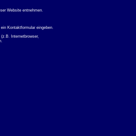
eser Website entnehmen.
 ein Kontaktformular eingeben.
z.B. Internetbrowser,
n.
 Ihres Nutzerverhaltens
 Daten zu erhalten. Sie haben
um Thema Datenschutz k�nnen
i der zust�ndigen
t sogenannten
kverfolgt werden. Sie k�nnen
Sie in der folgenden