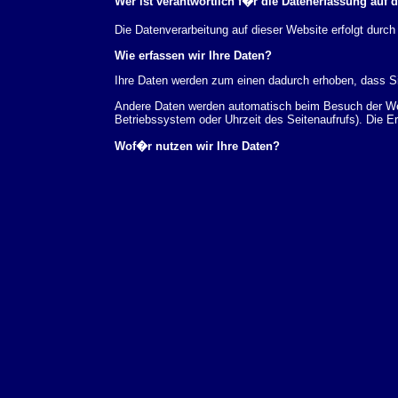
Wer ist verantwortlich f�r die Datenerfassung auf 
Die Datenverarbeitung auf dieser Website erfolgt du
Wie erfassen wir Ihre Daten?
Ihre Daten werden zum einen dadurch erhoben, dass Sie
Andere Daten werden automatisch beim Besuch der Webs
Betriebssystem oder Uhrzeit des Seitenaufrufs). Die E
Wof�r nutzen wir Ihre Daten?
Ein Teil der Daten wird erhoben, um eine fehlerfreie 
verwendet werden.
Welche Rechte haben Sie bez�glich Ihrer Daten?
Sie haben jederzeit das Recht unentgeltlich Auskunft
au�erdem ein Recht, die Berichtigung, Sperrung ode
Sie sich jederzeit unter der im Impressum angegeben
Aufsichtsbeh�rde zu.
Analyse-Tools und Tools von Drittanbietern
Beim Besuch unserer Website kann Ihr Surf-Verhalten 
Analyseprogrammen. Die Analyse Ihres Surf-Verhaltens
dieser Analyse widersprechen oder sie durch die Nichtb
Datenschutzerkl�rung.