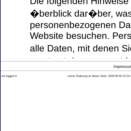
Die folgenden Hinweise
�berblick dar�ber, was
personenbezogenen Date
Website besuchen. Per
alle Daten, mit denen Si
werden k�nnen. Ausf�h
Impressu
Thema Datenschutz ent
not logged in
Letzte Änderung an dieser Seite: 2026-05-06 15:23:
diesem Text aufgef�hrt
Datenerfassung auf uns
Wer ist verantwortlich
dieser Website?