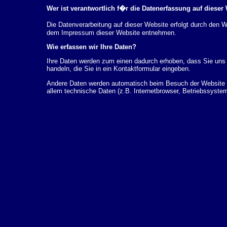
Wer ist verantwortlich f�r die Datenerfassung auf dieser
Die Datenverarbeitung auf dieser Website erfolgt durch den
dem Impressum dieser Website entnehmen.
Wie erfassen wir Ihre Daten?
Ihre Daten werden zum einen dadurch erhoben, dass Sie uns d
handeln, die Sie in ein Kontaktformular eingeben.
Andere Daten werden automatisch beim Besuch der Website d
allem technische Daten (z.B. Internetbrowser, Betriebssystem
dieser Daten erfolgt automatisch, sobald Sie unsere Website 
Wof�r nutzen wir Ihre Daten?
Ein Teil der Daten wird erhoben, um eine fehlerfreie Bereits
k�nnen zur Analyse Ihres Nutzerverhaltens verwendet werde
Welche Rechte haben Sie bez�glich Ihrer Daten?
Sie haben jederzeit das Recht unentgeltlich Auskunft �ber 
personenbezogenen Daten zu erhalten. Sie haben au�erdem e
L�schung dieser Daten zu verlangen. Hierzu sowie zu wei
sich jederzeit unter der im Impressum angegebenen Adresse 
Beschwerderecht bei der zust�ndigen Aufsichtsbeh�rde zu.
Analyse-Tools und Tools von Drittanbietern