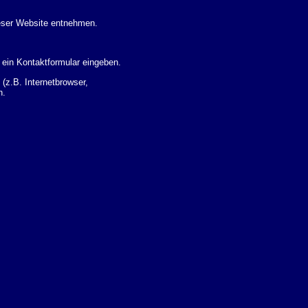
eser Website entnehmen.
 ein Kontaktformular eingeben.
z.B. Internetbrowser,
n.
 Ihres Nutzerverhaltens
 Daten zu erhalten. Sie haben
um Thema Datenschutz k�nnen
i der zust�ndigen
t sogenannten
kverfolgt werden. Sie k�nnen
Sie in der folgenden