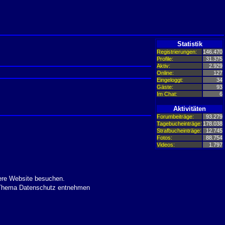
Statistik
Registrierungen:
146.470
Profile:
31.375
Aktiv:
2.929
Online:
127
Eingeloggt:
34
Gäste:
93
Im Chat:
6
Aktivitäten
Forumbeiträge:
93.279
Tagebucheinträge:
178.038
Strafbucheinträge:
12.745
Fotos:
88.754
Videos:
1.797
ere Website besuchen.
m Thema Datenschutz entnehmen