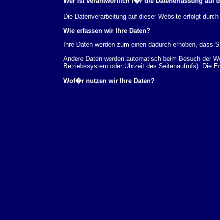
Wer ist verantwortlich f�r die Datenerfassung auf 
Die Datenverarbeitung auf dieser Website erfolgt du
Wie erfassen wir Ihre Daten?
Ihre Daten werden zum einen dadurch erhoben, dass Sie
Andere Daten werden automatisch beim Besuch der Webs
Betriebssystem oder Uhrzeit des Seitenaufrufs). Die E
Wof�r nutzen wir Ihre Daten?
Ein Teil der Daten wird erhoben, um eine fehlerfreie 
verwendet werden.
Welche Rechte haben Sie bez�glich Ihrer Daten?
Sie haben jederzeit das Recht unentgeltlich Auskunft
au�erdem ein Recht, die Berichtigung, Sperrung ode
Sie sich jederzeit unter der im Impressum angegeben
Aufsichtsbeh�rde zu.
Analyse-Tools und Tools von Drittanbietern
Beim Besuch unserer Website kann Ihr Surf-Verhalten 
Analyseprogrammen. Die Analyse Ihres Surf-Verhaltens
dieser Analyse widersprechen oder sie durch die Nichtb
Datenschutzerkl�rung.