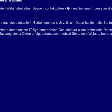
dieser Website?
rch den Websitebetreiber. Dessen Kontaktdaten k�nnen Sie dem Impressum di
 uns diese mitteilen. Hierbei kann es sich z.B. um Daten handeln, die Sie in
ite durch unsere IT-Systeme erfasst. Das sind vor allem technische Daten (
rfassung dieser Daten erfolgt automatisch, sobald Sie unsere Website betrete
Bereitstellung der Website zu gew�hrleisten. Andere Daten k�nnen zur Analyse
 �ber Herkunft, Empf�nger und Zweck Ihrer gespeicherten personenbezogenen
r L�schung dieser Daten zu verlangen. Hierzu sowie zu weiteren Fragen z
en Adresse an uns wenden. Des Weiteren steht Ihnen ein Beschwerderecht be
statistisch ausgewertet werden. Das geschieht vor allem mit Cookies und mi
 erfolgt in der Regel anonym; das Surf-Verhalten kann nicht zu Ihnen zur�c
enutzung bestimmter Tools verhindern. Detaillierte Informationen dazu finden 