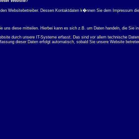
dieser Website?
rch den Websitebetreiber. Dessen Kontaktdaten k�nnen Sie dem Impressum di
 uns diese mitteilen. Hierbei kann es sich z.B. um Daten handeln, die Sie in
ite durch unsere IT-Systeme erfasst. Das sind vor allem technische Daten (
rfassung dieser Daten erfolgt automatisch, sobald Sie unsere Website betrete
Bereitstellung der Website zu gew�hrleisten. Andere Daten k�nnen zur Analyse
 �ber Herkunft, Empf�nger und Zweck Ihrer gespeicherten personenbezogenen
r L�schung dieser Daten zu verlangen. Hierzu sowie zu weiteren Fragen z
en Adresse an uns wenden. Des Weiteren steht Ihnen ein Beschwerderecht be
statistisch ausgewertet werden. Das geschieht vor allem mit Cookies und mi
 erfolgt in der Regel anonym; das Surf-Verhalten kann nicht zu Ihnen zur�c
enutzung bestimmter Tools verhindern. Detaillierte Informationen dazu finden 