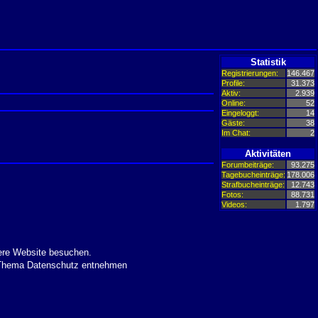
Statistik
Registrierungen:
146.467
Profile:
31.373
Aktiv:
2.939
Online:
52
Eingeloggt:
14
Gäste:
38
Im Chat:
2
Aktivitäten
Forumbeiträge:
93.275
Tagebucheinträge:
178.006
Strafbucheinträge:
12.743
Fotos:
88.731
Videos:
1.797
ere Website besuchen.
m Thema Datenschutz entnehmen