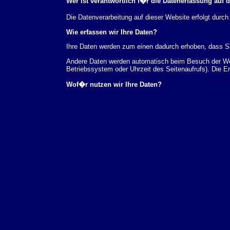
Wer ist verantwortlich f�r die Datenerfassung auf 
Die Datenverarbeitung auf dieser Website erfolgt du
Wie erfassen wir Ihre Daten?
Ihre Daten werden zum einen dadurch erhoben, dass Sie
Andere Daten werden automatisch beim Besuch der Webs
Betriebssystem oder Uhrzeit des Seitenaufrufs). Die E
Wof�r nutzen wir Ihre Daten?
Ein Teil der Daten wird erhoben, um eine fehlerfreie 
verwendet werden.
Welche Rechte haben Sie bez�glich Ihrer Daten?
Sie haben jederzeit das Recht unentgeltlich Auskunft
au�erdem ein Recht, die Berichtigung, Sperrung ode
Sie sich jederzeit unter der im Impressum angegeben
Aufsichtsbeh�rde zu.
Analyse-Tools und Tools von Drittanbietern
Beim Besuch unserer Website kann Ihr Surf-Verhalten 
Analyseprogrammen. Die Analyse Ihres Surf-Verhaltens
dieser Analyse widersprechen oder sie durch die Nichtb
Datenschutzerkl�rung.