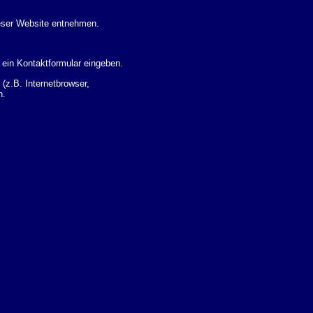
eser Website entnehmen.
 ein Kontaktformular eingeben.
z.B. Internetbrowser,
n.
 Ihres Nutzerverhaltens
 Daten zu erhalten. Sie haben
um Thema Datenschutz k�nnen
i der zust�ndigen
t sogenannten
kverfolgt werden. Sie k�nnen
Sie in der folgenden