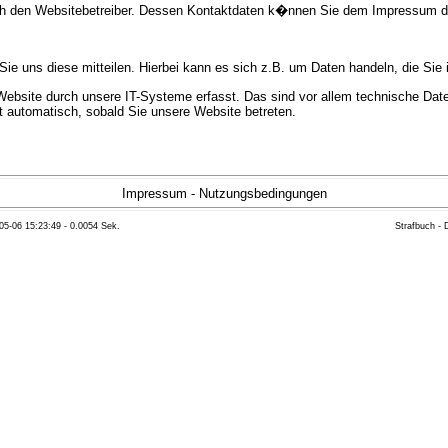
urch den Websitebetreiber. Dessen Kontaktdaten k�nnen Sie dem Impressum 
e uns diese mitteilen. Hierbei kann es sich z.B. um Daten handeln, die Sie 
bsite durch unsere IT-Systeme erfasst. Das sind vor allem technische Daten
gt automatisch, sobald Sie unsere Website betreten.
e Bereitstellung der Website zu gew�hrleisten. Andere Daten k�nnen zur Anal
Impressum
-
Nutzungsbedingungen
05-06 15:23:49 - 0.0054 Sek.
Strafbuch -
ft �ber Herkunft, Empf�nger und Zweck Ihrer gespeicherten personenbezoge
eser Daten zu verlangen. Hierzu sowie zu weiteren Fragen zum Thema Datensc
 Weiteren steht Ihnen ein Beschwerderecht bei der zust�ndigen Aufsichts
n statistisch ausgewertet werden. Das geschieht vor allem mit Cookies und
as Surf-Verhalten kann nicht zu Ihnen zur�ckverfolgt werden. Sie k�nnen die
erte Informationen dazu finden Sie in der folgenden Datenschutzerkl�rung.
Widerspruchsm�glichkeiten werden wir Sie in dieser Datenschutzerkl�rung i
mationen