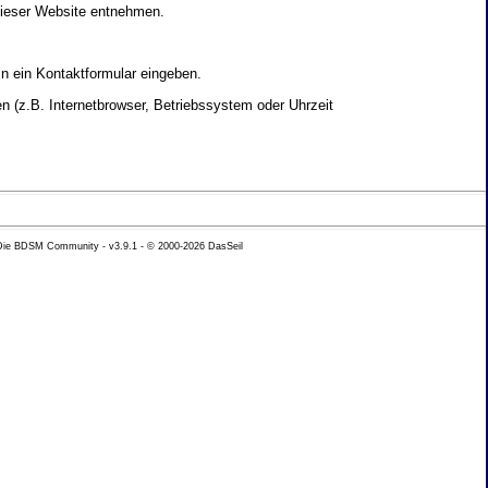
dieser Website entnehmen.
in ein Kontaktformular eingeben.
 (z.B. Internetbrowser, Betriebssystem oder Uhrzeit
yse Ihres Nutzerverhaltens verwendet werden.
 Die BDSM Community - v3.9.1 - © 2000-2026
DasSeil
nen Daten zu erhalten. Sie haben au�erdem ein
hutz k�nnen Sie sich jederzeit unter der im
beh�rde zu.
 mit sogenannten Analyseprogrammen. Die Analyse
ser Analyse widersprechen oder sie durch die
nformieren.