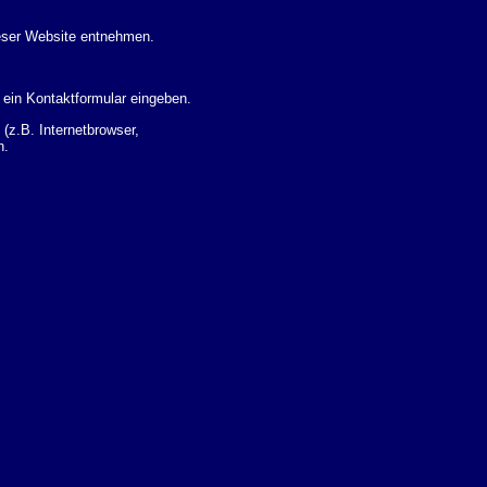
eser Website entnehmen.
 ein Kontaktformular eingeben.
z.B. Internetbrowser,
n.
 Ihres Nutzerverhaltens
 Daten zu erhalten. Sie haben
um Thema Datenschutz k�nnen
i der zust�ndigen
t sogenannten
kverfolgt werden. Sie k�nnen
Sie in der folgenden