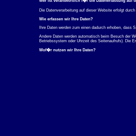
Wer ist verantwortlich f�r die Datenerfassung auf 
Die Datenverarbeitung auf dieser Website erfolgt du
Wie erfassen wir Ihre Daten?
Ihre Daten werden zum einen dadurch erhoben, dass Sie
Andere Daten werden automatisch beim Besuch der Webs
Betriebssystem oder Uhrzeit des Seitenaufrufs). Die E
Wof�r nutzen wir Ihre Daten?
Ein Teil der Daten wird erhoben, um eine fehlerfreie 
verwendet werden.
Welche Rechte haben Sie bez�glich Ihrer Daten?
Sie haben jederzeit das Recht unentgeltlich Auskunft
au�erdem ein Recht, die Berichtigung, Sperrung ode
Sie sich jederzeit unter der im Impressum angegeben
Aufsichtsbeh�rde zu.
Analyse-Tools und Tools von Drittanbietern
Beim Besuch unserer Website kann Ihr Surf-Verhalten 
Analyseprogrammen. Die Analyse Ihres Surf-Verhaltens
dieser Analyse widersprechen oder sie durch die Nichtb
Datenschutzerkl�rung.