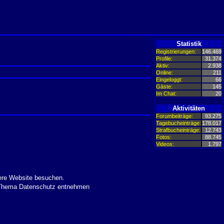
Statistik
Registrierungen:
146.469
Profile:
31.374
Aktiv:
2.938
Online:
211
Eingeloggt:
66
Gäste:
145
Im Chat:
20
Aktivitäten
Forumbeiträge:
93.275
Tagebucheinträge:
178.017
Strafbucheinträge:
12.743
Fotos:
88.745
Videos:
1.797
ere Website besuchen.
m Thema Datenschutz entnehmen