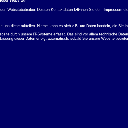
dieser Website?
rch den Websitebetreiber. Dessen Kontaktdaten k�nnen Sie dem Impressum di
 uns diese mitteilen. Hierbei kann es sich z.B. um Daten handeln, die Sie in
ite durch unsere IT-Systeme erfasst. Das sind vor allem technische Daten (
rfassung dieser Daten erfolgt automatisch, sobald Sie unsere Website betrete
Bereitstellung der Website zu gew�hrleisten. Andere Daten k�nnen zur Analyse
 �ber Herkunft, Empf�nger und Zweck Ihrer gespeicherten personenbezogenen
r L�schung dieser Daten zu verlangen. Hierzu sowie zu weiteren Fragen z
en Adresse an uns wenden. Des Weiteren steht Ihnen ein Beschwerderecht be
statistisch ausgewertet werden. Das geschieht vor allem mit Cookies und mi
 erfolgt in der Regel anonym; das Surf-Verhalten kann nicht zu Ihnen zur�c
enutzung bestimmter Tools verhindern. Detaillierte Informationen dazu finden 