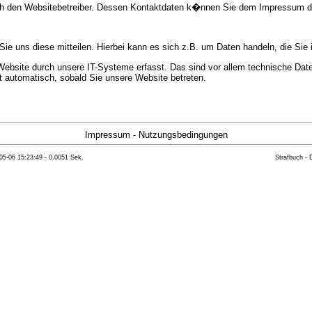
urch den Websitebetreiber. Dessen Kontaktdaten k�nnen Sie dem Impressum 
e uns diese mitteilen. Hierbei kann es sich z.B. um Daten handeln, die Sie 
bsite durch unsere IT-Systeme erfasst. Das sind vor allem technische Daten
gt automatisch, sobald Sie unsere Website betreten.
e Bereitstellung der Website zu gew�hrleisten. Andere Daten k�nnen zur Anal
Impressum
-
Nutzungsbedingungen
05-06 15:23:49 - 0.0051 Sek.
Strafbuch -
ft �ber Herkunft, Empf�nger und Zweck Ihrer gespeicherten personenbezoge
eser Daten zu verlangen. Hierzu sowie zu weiteren Fragen zum Thema Datensc
 Weiteren steht Ihnen ein Beschwerderecht bei der zust�ndigen Aufsichts
n statistisch ausgewertet werden. Das geschieht vor allem mit Cookies und
as Surf-Verhalten kann nicht zu Ihnen zur�ckverfolgt werden. Sie k�nnen die
erte Informationen dazu finden Sie in der folgenden Datenschutzerkl�rung.
Widerspruchsm�glichkeiten werden wir Sie in dieser Datenschutzerkl�rung i
mationen