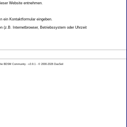
dieser Website entnehmen.
in ein Kontaktformular eingeben.
 (z.B. Internetbrowser, Betriebssystem oder Uhrzeit
yse Ihres Nutzerverhaltens verwendet werden.
 Die BDSM Community - v3.9.1 - © 2000-2026
DasSeil
nen Daten zu erhalten. Sie haben au�erdem ein
hutz k�nnen Sie sich jederzeit unter der im
beh�rde zu.
 mit sogenannten Analyseprogrammen. Die Analyse
ser Analyse widersprechen oder sie durch die
nformieren.