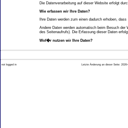
Die Datenverarbeitung auf dieser Website erfolgt d
Wie erfassen wir Ihre Daten?
Ihre Daten werden zum einen dadurch erhoben, dass Si
Andere Daten werden automatisch beim Besuch der We
des Seitenaufrufs). Die Erfassung dieser Daten erfol
Wof�r nutzen wir Ihre Daten?
Ein Teil der Daten wird erhoben, um eine fehlerfrei
Welche Rechte haben Sie bez�glich Ihrer Daten?
not logged in
Letzte Änderung an dieser Seite: 2026-
Sie haben jederzeit das Recht unentgeltlich Auskun
Recht, die Berichtigung, Sperrung oder L�schung di
Impressum angegebenen Adresse an uns wenden. Des
Analyse-Tools und Tools von Drittanbietern
Beim Besuch unserer Website kann Ihr Surf-Verhalte
Ihres Surf-Verhaltens erfolgt in der Regel anonym; d
Nichtbenutzung bestimmter Tools verhindern. Detailli
Sie k�nnen dieser Analyse widersprechen. �ber die 
2. Allgemeine Hinweise und Pflichtinfor